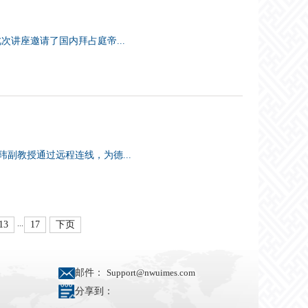
次讲座邀请了国内拜占庭帝...
玮副教授通过远程连线，为德...
...
13
17
下页
邮件：
Support@nwuimes.com
分享到：