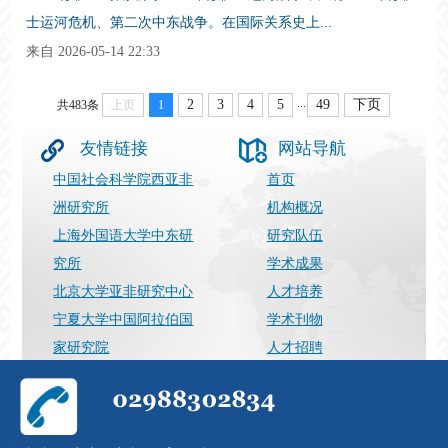
士运河危机、第二次中东战争。在国际关系史上...
来自 2026-05-14 22:33
...
2
3
4
5
49
下页
共483条
上页
1
友情链接
网站导航
中国社会科学院西亚非
首页
洲研究所
机构概况
上海外国语大学中东研
研究队伍
究所
学术成果
北京大学亚非研究中心
人才培养
宁夏大学中国阿拉伯国
学术刊物
家研究院
人才招聘
上海国际问题研究院
最新动态
029-88302834
张向荣（运营）
邮件：
Support@nwuimes.com