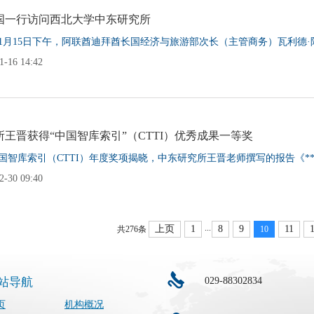
国一行访问西北大学中东研究所
4年1月15日下午，阿联酋迪拜酋长国经济与旅游部次长（主管商务）瓦利德·阿
-16 14:42
王晋获得“中国智库索引”（CTTI）优秀成果一等奖
智库索引（CTTI）年度奖项揭晓，中东研究所王晋老师撰写的报告《*********
-30 09:40
...
上页
1
8
9
11
共276条
10
029-88302834
站导航
页
机构概况