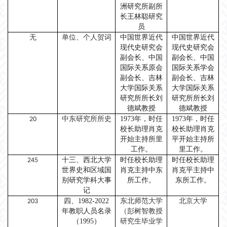
洲研究所副所
长王林聪研究
员
无
单位、个人贺词
中国世界近代
中国世界近代
现代史研究会
现代史研究会
副会长、中国
副会长、中国
国际关系原会
国际关系学会
副会长、吉林
副会长、吉林
大学国际关系
大学国际关系
研究所所长刘
研究所所长刘
德斌教授
德斌教授
中东研究所所史
1973年，时任
1973年，时任
20
校长助理肖克
校长助理肖克
开始主持所里
平开始主持所
工作。
里工作。
十三、西
北大学
时任校长助理
时任校长助理
245
世界史和区域国
肖克主持中东
肖克平主持中
别研究学科大事
所工作。
东所工作。
记
四、
1982-2022
东北师范大学
北京大学
203
年教职人员名录
（彭树智教授
（1995）
研究生毕业学