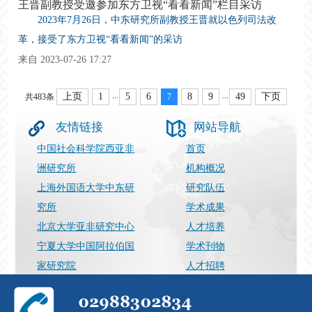
王晋副教授受邀参加东方卫视“看看新闻”栏目采访
2023年7月26日，中东研究所副教授王晋就以色列司法改
革，接受了东方卫视“看看新闻”的采访
来自 2023-07-26 17:27
...
...
上页
1
5
6
8
9
49
下页
共483条
7
友情链接
网站导航
中国社会科学院西亚非
首页
洲研究所
机构概况
上海外国语大学中东研
研究队伍
究所
学术成果
北京大学亚非研究中心
人才培养
宁夏大学中国阿拉伯国
学术刊物
家研究院
人才招聘
上海国际问题研究院
最新动态