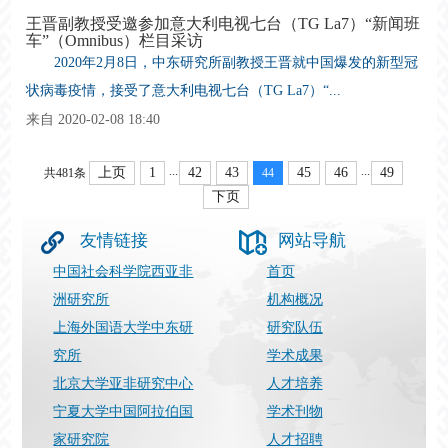
王晋副教授受邀参加意大利电视七台（TG La7）“新闻班
车”（Omnibus）栏目采访
2020年2月8日，中东研究所副教授王晋就中国爆发的新型冠
状病毒疫情，接受了意大利电视七台（TG La7）“...
来自 2020-02-08 18:40
...
...
上页
1
42
43
45
46
49
共481条
44
下页
友情链接
网站导航
中国社会科学院西亚非
首页
洲研究所
机构概况
上海外国语大学中东研
研究队伍
究所
学术成果
北京大学亚非研究中心
人才培养
宁夏大学中国阿拉伯国
学术刊物
家研究院
人才招聘