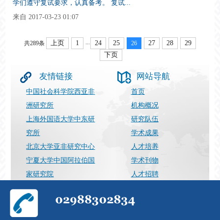
学们遵守复试要求，认真备考。 复试...
来自 2017-03-23 01:07
...
上页
1
24
25
27
28
29
共289条
26
下页
友情链接
网站导航
中国社会科学院西亚非
首页
洲研究所
机构概况
上海外国语大学中东研
研究队伍
究所
学术成果
北京大学亚非研究中心
人才培养
宁夏大学中国阿拉伯国
学术刊物
家研究院
人才招聘
上海国际问题研究院
最新动态
029-88302834
张向荣（运营）