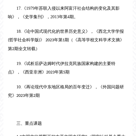
17.《1979年苏联入侵以来阿富汗社会结构的变化及其影
响》，《史学集刊》，2013年第4期。
18.《论中国式现代化的世界历史意义》，《西北大学学报
哲学社会科学版
》
年第
期（《高等学校文科学术文摘》
(
)
2023
1
第
期全文转载）
2
19.《试析后萨达姆时代伊拉克民族国家构建的主要特
点》，《西亚非洲》
年第
期
2023
5
10.《再论现代中东地区格局的百年变迁》，《外国问题研
究》
年第
期
2023
2
三、重点课题