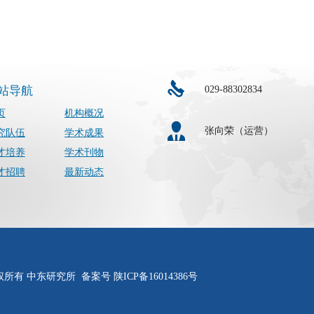
029-88302834
站导航
页
机构概况
张向荣（运营）
究队伍
学术成果
才培养
学术刊物
才招聘
最新动态
所有 中东研究所 备案号 陕ICP备16014386号