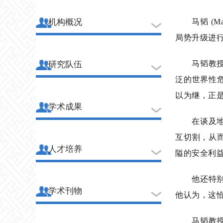
马韬 (
机构概况
局势升级进
马韬教
研究队伍
泛的世界性
以为继，正
学术成果
在谈及
互切割，从
人才培养
隘的安全利
他还特
学术刊物
他认为，这
马韬教