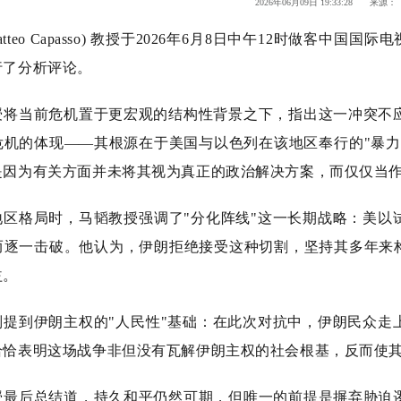
2026年06月09日 19:33:28 来源：
Matteo Capasso) 教授于2026年6月8日中午12时做客中
行了分析评论。
授将当前危机置于更宏观的结构性背景之下，指出这一冲突不
危机的体现——其根源在于美国与以色列在该地区奉行的"暴力
是因为有关方面并未将其视为真正的政治解决方案，而仅仅当作
地区格局时，马韬教授强调了"分化阵线"这一长期战略：美以
而逐一击破。他认为，伊朗拒绝接受这种切割，坚持其多年来构
益。
别提到伊朗主权的"人民性"基础：在此次对抗中，伊朗民众走
恰恰表明这场战争非但没有瓦解伊朗主权的社会根基，反而使
授最后总结道，持久和平仍然可期，但唯一的前提是摒弃胁迫