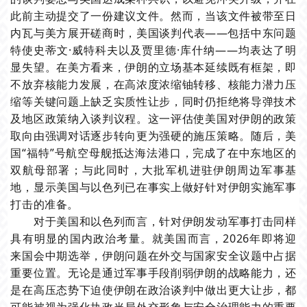
此前主动提交了一份建议文件。然而，当该文件被带至日
内瓦与美方展开磋商时，美国谈判代表——包括中东问题
特使史蒂文·威特科夫以及贾里德·库什纳——均表达了明
显失望。在美方看来，伊朗的立场基本延续既有框架，即
不放弃核能力发展，在高浓度浓缩铀转移、核能力潜力压
缩等关键问题上缺乏实质性让步，同时仍拒绝将导弹技术
及地区政策纳入谈判议程。这一评估使美国对伊朗的政策
取向由强调对话逐步转向更为强硬的施压策略。随后，美
国“福特”号航空母舰抵达海法港口，完成了在中东地区的
双航母部署；与此同时，大批军机进驻伊朗周边军事基
地，显示美国与以色列已在事实上做好针对伊朗实施军事
打击的准备。
对于美国和以色列而言，针对伊朗发动军事打击同样
具有明显的国内政治考量。就美国而言，2026年即将迎
来国会中期选举，伊朗问题在外交与国家安全议题中占据
重要位置。无论是通过军事手段削弱伊朗的战略能力，还
是在高压态势下迫使伊朗在政治谈判中做出更大让步，都
可能被视为强化执政当局外交形象与安全治理能力的重要