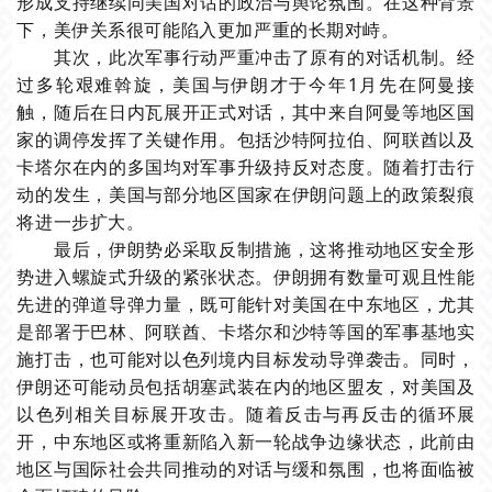
形成支持继续同美国对话的政治与舆论氛围。在这种背景
下，美伊关系很可能陷入更加严重的长期对峙。
其次，此次军事行动严重冲击了原有的对话机制。经
过多轮艰难斡旋，美国与伊朗才于今年1月先在阿曼接
触，随后在日内瓦展开正式对话，其中来自阿曼等地区国
家的调停发挥了关键作用。包括沙特阿拉伯、阿联酋以及
卡塔尔在内的多国均对军事升级持反对态度。随着打击行
动的发生，美国与部分地区国家在伊朗问题上的政策裂痕
将进一步扩大。
最后，伊朗势必采取反制措施，这将推动地区安全形
势进入螺旋式升级的紧张状态。伊朗拥有数量可观且性能
先进的弹道导弹力量，既可能针对美国在中东地区，尤其
是部署于巴林、阿联酋、卡塔尔和沙特等国的军事基地实
施打击，也可能对以色列境内目标发动导弹袭击。同时，
伊朗还可能动员包括胡塞武装在内的地区盟友，对美国及
以色列相关目标展开攻击。随着反击与再反击的循环展
开，中东地区或将重新陷入新一轮战争边缘状态，此前由
地区与国际社会共同推动的对话与缓和氛围，也将面临被