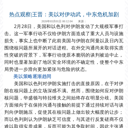
热点观察|王晋：美以对伊动武，中东危机加剧
2026年03月01日 00:12:04 来源：
2月28日，美国和以色列对伊朗发动了大规模军事打
击。这一军事行动不仅给伊朗方面造成了重大人员与设施
损失，事实上也中断了此前美国与伊朗在阿曼以及日内瓦
围绕核问题所展开的对话进程。在外交沟通尚未取得实质
性突破的背景下，军事行动使原本脆弱的谈判被迫中止，
同时也显著加剧了地区安全环境的不确定性，使整个中东
局势进一步滑向更加紧张与危险的状态。
美以策略逐渐趋同
美国和以色列对伊朗实施打击的直接原因，在于对伊
朗在核问题上的立场深感不满。然而，围绕如何应对伊朗
核问题，华盛顿与特拉维夫之间始终存在明显分歧。美国
方面倾向于在保持沟通与接触的前提下通过持续对话与谈
判向伊朗施压，促使其在核问题上做出较大幅度的让步；
而以色列则认为伊朗缺乏可信度，与其进行反复磋商不仅
难以取得实质成果，反而可能为其争取时间，因此主张通