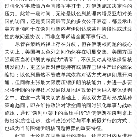
过强化军事威慑乃至直接军事打击，对伊朗施加决定性的
压力。此前一段时间，无论是以色列总理
内塔尼亚胡
对美
国的访问，还是美国高层官员的多次公开表态，都显示出
美方更倾向于在谈判框架内与伊朗达成某种阶段性或过渡
性的核问题协议，而非立即诉诸全面军事行动。
尽管在策略路径上存在分歧，但在伊朗核问题的核心
关切上，美国与以色列之间仍然存在明显交集。美国方面
强调应当将伊朗的核能力“清零”，不仅反对其继续保留核
研发能力，更坚决反对伊朗持有或储存已经生产出的高浓
缩铀；以色列虽然不赞成单纯依靠对话方式与伊朗展开沟
通，但同样主张最大限度压缩伊朗的核能力，并进一步要
求将伊朗的导弹技术发展以及地区政策行为纳入整体谈判
之中。在这一共同关切的基础上，美以双方逐渐形成某种
策略趋同，即在维持政治对话空间的同时强化军事与战略
施压，通过“谈判框架下的高压手段”迫使伊朗在谈判桌上
做出实质性让步。这种政治对话与军事威慑并行的方式，
也成为当前围绕伊朗核问题博弈的重要特征。
此前，无论是在阿曼展开的接触，还是在日内瓦进行