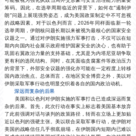
筹码。因此，在选举周期临近的背景下，如何在“遏制伊
朗”问题上展现强势姿态，成为美国政策制定中不可忽视
的战略因素。对于以色列而言，2026年同样面临新一轮
选举周期，伊朗核问题长期以来被视为最核心的国家安全
议题之一。通过对伊朗实施强力军事打击，不仅可以在短
期内向国内社会展示政府维护国家安全的决心，也有助于
巩固右翼政治力量的支持基础，尤其是为内塔尼亚胡争取
更有利的选民结构。同时，在其面临贪腐案件等政治压力
的背景下，外部安全议题的强化亦可能在一定程度上转移
国内政治焦点。总体而言，在地区安全博弈之外，美以对
伊朗采取军事行动也明显交织着各自的国内政治动机。
深远而复杂的后果
美国和以色列对伊朗实施的军事打击已造成深远而复
杂的后果。首先，此次行动在事实上标志着美国基本放弃
了此前强调对话与谈判的政策路径，转而在立场上更加贴
近以色列的强硬主张。美以联合采取军事行动，使伊朗对
美国的战略信任几乎彻底崩塌，在伊朗国内短期内已难以