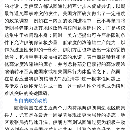
的对话，美伊双方都试图通过相互让步来促成共识，以期
最终避免军事冲突的发生。美国方面确实做出了一定程度
的政策调整，例如在日内瓦的谈判进程中，已不再坚持将
伊朗导弹能力及其地区政策与核问题捆绑讨论，而是将议
题集中于核问题本身；同时，美方还提出可在严格限制条
件下允许伊朗保留极少量、低浓度的
浓缩铀
生产能力，以
作为过渡性安排的一部分。伊朗方面也释放出一定的妥协
信号，包括重申不发展核武器的承诺，表示愿意稀释和降
低高浓度浓缩铀的库存，并考虑将部分已获得的高浓度浓
缩铀转移至其他国家或相关国际行为体监管之下。然而，
在是否应当将伊朗核能力“彻底清零”这一根本性问题上，
美伊双方始终无法达成一致，这一结构性分歧也成为谈判
难以突破的关键障碍。
各自的政治动机
随着美国在过去近两个月内持续向伊朗周边地区调集
兵力，尤其是在最近一周显著展现出更为强硬的姿态，地
区紧张局势迅速升温。伊朗方面则试图通过更为积极主动
的谈判姿态与美国达成某种共识，以避免冲突升级，并在