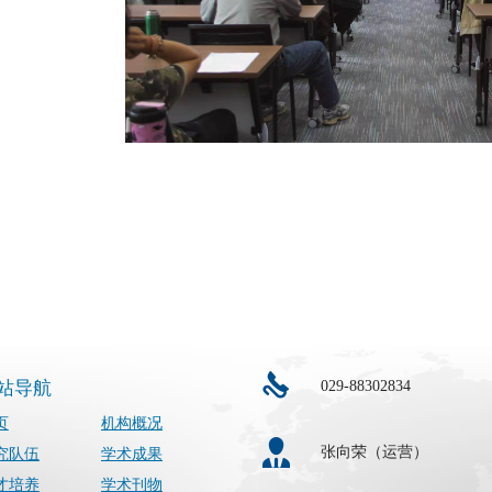
029-88302834
站导航
页
机构概况
张向荣（运营）
究队伍
学术成果
才培养
学术刊物