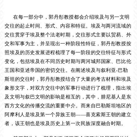
在每一部分中，郭丹彤教授都会介绍埃及与另一文明
交往的起止时间、形式、内容和特征。埃及与两河流域的
交往贯穿于埃及整个法老时期，交往形式主要以贸易、外
交和军事为主，并呈现出一种阶段性特征，郭丹彤教授按
照埃及的历史发展进程梳理了每一阶段的交往特征与形式
变化，包括埃及在不同历史时期与两河城邦国家、巴比伦
王国和亚述帝国的密切交往。在阐述埃及与叙利亚-巴勒
斯坦的交往时，郭丹彤教授结合了大量的考古材料和埃及
象形文字，对双方交往中的军事行动进行了梳理，指出埃
及文明与叙巴文明的影响是相互的，其中，腓尼基人是东
西方文化的传播交流的重要中介。而来自巴勒斯坦地区的
阿摩利人是埃及第一个异族王朝——喜克索斯王朝的建立
者，该王朝也是埃及历史上第一次民族深度融合时期。