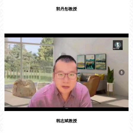
郭丹彤教授
韩志斌教授