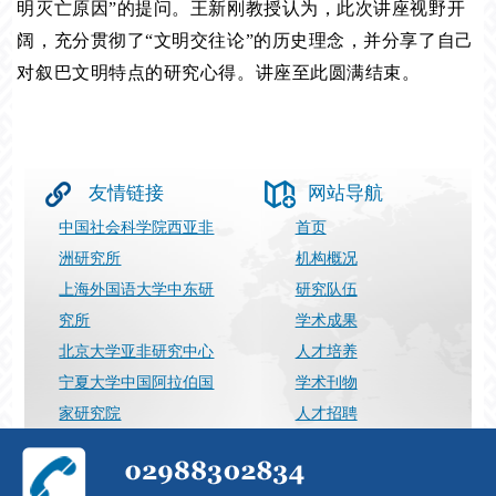
明灭亡原因”的提问。王新刚教授认为，此次讲座视野开
阔，充分贯彻了“文明交往论”的历史理念，并分享了自己
对叙巴文明特点的研究心得。讲座至此圆满结束。
友情链接
网站导航
中国社会科学院西亚非
首页
洲研究所
机构概况
上海外国语大学中东研
研究队伍
究所
学术成果
北京大学亚非研究中心
人才培养
宁夏大学中国阿拉伯国
学术刊物
家研究院
人才招聘
上海国际问题研究院
最新动态
029-88302834
张向荣（运营）