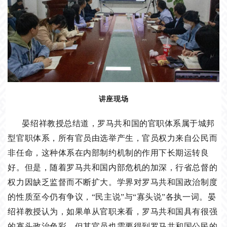
讲座现场
晏绍祥教授总结道，罗马共和国的官职体系属于城邦
型官职体系，所有官员由选举产生，官员权力来自公民而
非任命，这种体系在内部制约机制的作用下长期运转良
好。但是，随着罗马共和国内部危机的加深，行省总督的
权力因缺乏监督而不断扩大。学界对罗马共和国政治制度
的性质至今仍有争议，“民主说”与“寡头说”各执一词。晏
绍祥教授认为，如果单从官职来看，罗马共和国具有很强
的寡头政治色彩，但其官员也需要得到罗马共和国公民的