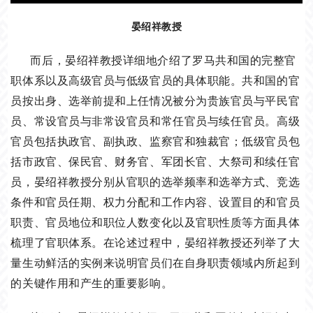
晏绍祥教授
而后，晏绍祥教授详细地介绍了罗马共和国的完整官
职体系以及高级官员与低级官员的具体职能。共和国的官
员按出身、选举前提和上任情况被分为贵族官员与平民官
员、常设官员与非常设官员和常任官员与续任官员。高级
官员包括执政官、副执政、监察官和独裁官；低级官员包
括市政官、保民官、财务官、军团长官、大祭司和续任官
员，晏绍祥教授分别从官职的选举频率和选举方式、竞选
条件和官员任期、权力分配和工作内容、设置目的和官员
职责、官员地位和职位人数变化以及官职性质等方面具体
梳理了官职体系。在论述过程中，晏绍祥教授还列举了大
量生动鲜活的实例来说明官员们在自身职责领域内所起到
的关键作用和产生的重要影响。