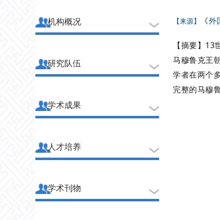
《
外
机构概况
【来源】
【摘要】13
马穆鲁克王朝
研究队伍
学者在两个
完整的马穆
学术成果
人才培养
学术刊物