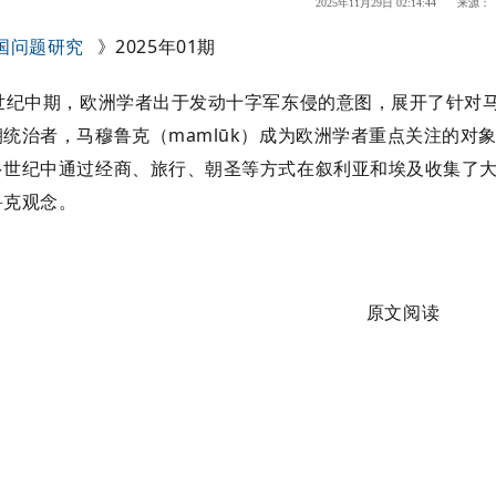
2025年11月29日 02:14:44 来源：
国问题研究
》2025年01期
世纪中期，欧洲学者出于发动十字军东侵的意图，展开了针对马穆鲁克
统治者，马穆鲁克（mamlūk）成为欧洲学者重点关注的对象。
多世纪中通过经商、旅行、朝圣等方式在叙利亚和埃及收集了
鲁克观念。
原文阅读