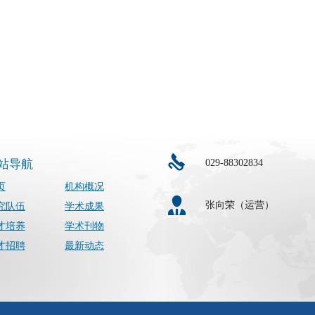
029-88302834
站导航
页
机构概况
张向荣（运营）
究队伍
学术成果
才培养
学术刊物
才招聘
最新动态