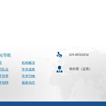
029-88302834
站导航
页
机构概况
张向荣（运营）
究队伍
学术成果
才培养
学术刊物
才招聘
最新动态