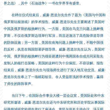
界之战》，其中《石油战争》一书在学界享有盛誉。
在聘任仪式结束后，威廉·恩道尔先生作了题为《美国与中国和
俄罗斯玩核游戏》的学术报告。威廉·恩道尔先生主要阐述了美国对
中国及俄罗斯的核挑衅行为。一方面，美国在乌克兰问题上挑衅俄
罗斯，不仅在俄罗斯边境举行军演，而且还激活了高危险弹道导弹
的防御设施；另一方面，美国在南海问题上挑衅中国，不顾中国强
烈反对，执意在韩国部署萨德导弹。威廉·恩道尔先生认为，美国对
中国、俄罗斯的核挑衅行为很容易遭到中俄两国各自或共同采取先
发制人的核打击策略，美国的这种行为十分疯狂、不容谅解。报告
结束后，威廉·恩道尔先生与现场师生进行了深入地互动交流。威廉·
恩道尔先生奉上了一场精彩纷呈、令人受益匪浅的学术报告，赢得
了师生的阵阵掌声。
当日下午，在国际合作事业大楼一层会议室，受国际处和中东
研究所邀请，威廉·恩道尔先生还与中东研究所和历史学院从事国际
问题领域研究的师生举行了座谈会。黄民兴所长主持会议，汤玉明