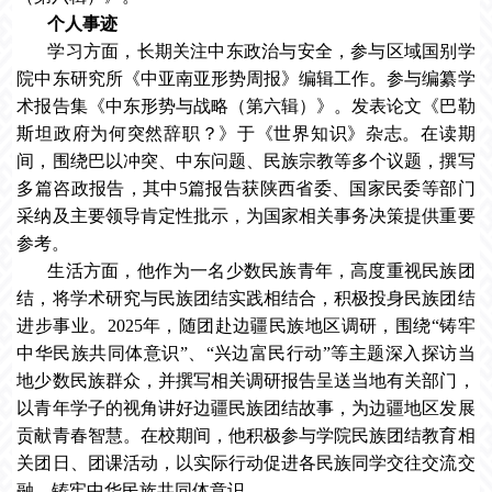
个人事迹
学习方面，长期关注中东政治与安全，参与区域国别学
院中东研究所《中亚南亚形势周报》编辑工作。参与编纂学
术报告集《中东形势与战略（第六辑）》。发表论文《巴勒
斯坦政府为何突然辞职？》于《世界知识》杂志。在读期
间，围绕巴以冲突、中东问题、民族宗教等多个议题，撰写
多篇咨政报告，其中5篇报告获陕西省委、国家民委等部门
采纳及主要领导肯定性批示，为国家相关事务决策提供重要
参考。
生活方面，他作为一名少数民族青年，高度重视民族团
结，将学术研究与民族团结实践相结合，积极投身民族团结
进步事业。2025年，随团赴边疆民族地区调研，围绕“铸牢
中华民族共同体意识”、“兴边富民行动”等主题深入探访当
地少数民族群众，并撰写相关调研报告呈送当地有关部门，
以青年学子的视角讲好边疆民族团结故事，为边疆地区发展
贡献青春智慧。在校期间，他积极参与学院民族团结教育相
关团日、团课活动，以实际行动促进各民族同学交往交流交
融，铸牢中华民族共同体意识。