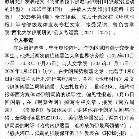
教研究》发表论文《阿亚图拉卡沙尼与伊朗什叶派政治运动
的转型》（2025年第1期），并被人大复印报刊资料《宗
教》（2025年第4期）全文转载。先后十余次在《环球时
报》等省部级媒体发表专栏文章、接受采访。曾负责学
院“西北大学伊朗研究”公众号运营（2021—2025）。
个人事迹
立足田野调查，坚守舆论阵地。作为区域国别研究专业
学生，他先后两次前往德黑兰大学世界研究院（2022年10月
13日—2023年10月25日）与人文学院（2025年11月15日—
2026年1月15日）访学。在伊朗局势动荡之际，他曾于1月6
日赴德黑兰大巴扎进行实地调研，并在《环球时报》发文
《伊朗德黑兰局势暂缓，大巴扎复市》，批驳BBC、纽约时
报等西方媒体对伊朗局势的误导性、偏见性报道。1月15日
回国后，在《观察者网》撰写专栏文章，接受《南方周
末》、《潮新闻》等媒体采访，讲述他在伊朗的见闻与心
得，全网阅读量超过100万。美伊战争爆发后，两篇针对美
伊局势的时评《哈梅内伊遇害，谁将成为伊最高领袖？》、
《穆杰塔巴，低调的强硬保守派？》发表在《环球时报》，