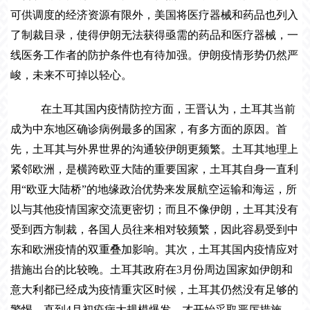
可供调度的经济资源有限外，美国将医疗器械和药品也列入
了制裁目录，使得伊朗无法获得亟需的药品和医疗器械，一
线医务工作者的防护条件也有待加强。伊朗疫情形势仍然严
峻，未来不可掉以轻心。
在土耳其国内疫情防控方面，王晋认为，土耳其当前
成为中东地区确诊病例最多的国家，有多方面的原因。首
先，土耳其与外界世界的沟通较伊朗更频繁。土耳其地理上
紧邻欧洲，是横跨欧亚大陆的重要国家，土耳其自身一直利
用
“
欧亚大陆桥
”
的地缘政治优势来发展航空运输和海运，所
以与其他疫情国家交流更密切；而且不像伊朗，土耳其没有
受到西方制裁，各国人员往来相对较频繁，因此容易受到中
东和欧洲疫情的双重叠加影响。其次，土耳其国内疫情应对
措施出台的比较晚。土耳其政府在
3
月份周边国家如伊朗和
意大利都已经成为疫情重灾区时候，土耳其仍然没有足够的
警惕，直到
4
月初疫病大规模爆发，才开始采取严厉措施，