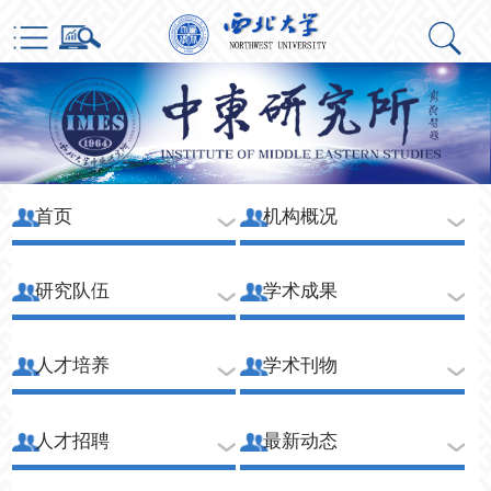
首页
机构概况
研究队伍
学术成果
人才培养
学术刊物
人才招聘
最新动态