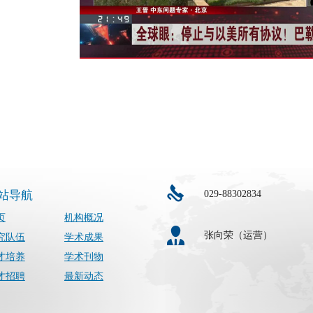
029-88302834
站导航
页
机构概况
张向荣（运营）
究队伍
学术成果
才培养
学术刊物
才招聘
最新动态