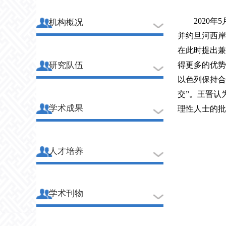
2020
年
5
机构概况
并约旦河西岸
在此时提出兼
得更多的优势
研究队伍
以色列保持合
交
”
。王晋认
学术成果
理性人士的批
人才培养
学术刊物