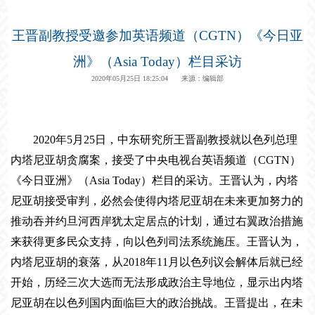
王晋副教授受邀参加英语频道（CGTN）《今日亚
洲》（Asia Today）栏目采访
2020年05月25日 18:25:04 来源：编辑部
2020
年
5
月
25
日，
中东研究所
王晋
副教授
就以色列总理
内塔尼亚胡贪腐案，接受了中央电视台英语频道（
CGTN
）
《今日亚洲》（
Asia Today
）栏目的采访。王晋认为，内塔
尼亚胡接受审判，必然会使得内塔尼亚胡在未来更加努力的
推动吞并约旦河西岸犹太定居点的计划，通过右翼政治措施
来获得更多民众支持，向以色列司法系统施压。王晋认为，
内塔尼亚胡的衰落，从
2018
年
11
月以色列议会解体后就已经
开始，历经三次大选而无法形成政治主导地位，显示出内塔
尼亚胡在以色列国内面临巨大的政治挑战。王晋提出，在未