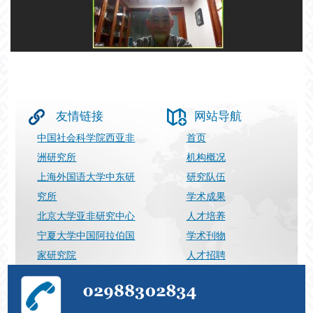
友情链接
网站导航
中国社会科学院西亚非
首页
洲研究所
机构概况
上海外国语大学中东研
研究队伍
究所
学术成果
北京大学亚非研究中心
人才培养
宁夏大学中国阿拉伯国
学术刊物
家研究院
人才招聘
上海国际问题研究院
最新动态
029-88302834
张向荣（运营）