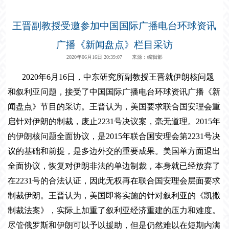
王晋副教授受邀参加中国国际广播电台环球资讯
广播《新闻盘点》栏目采访
2020年06月16日 20:39:07 来源：编辑部
2020年
6
月
16
日，中东研究所副教授王晋就伊朗核问题
和叙利亚问题，接受了中国国际广播电台环球资讯广播《新
闻盘点》节目的采访。王晋认为，美国要求联合国安理会重
启针对伊朗的制裁，废止
2231
号决议案，毫无道理。
2015
年
的伊朗核问题全面协议，是
2015
年联合国安理会第
2231
号决
议的基础和前提，是多边外交的重要成果。美国单方面退出
全面协议，恢复对伊朗非法的单边制裁，本身就已经放弃了
在
2231
号的合法认证，因此无权再在联合国安理会层面要求
制裁伊朗。王晋认为，美国即将实施的针对叙利亚的《凯撒
制裁法案》，实际上加重了叙利亚经济重建的压力和难度。
尽管俄罗斯和伊朗可以予以援助，但是仍然难以在短期内满